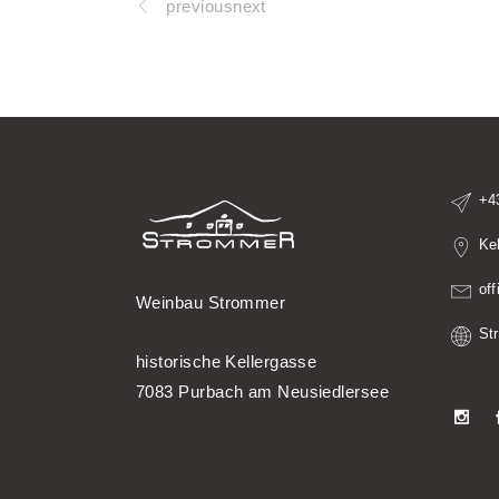
previousnext
+4
Ke
of
Weinbau Strommer
St
historische Kellergasse
7083 Purbach am Neusiedlersee