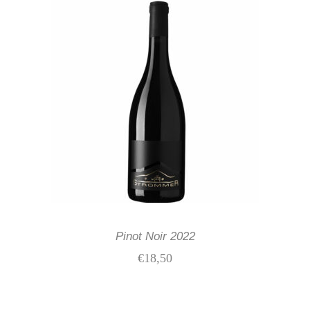
IN DEN WARENKORB
Pinot Noir 2022
€
18,50