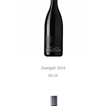
IN DEN WARENKORB
Zweigelt 2024
€
8,50